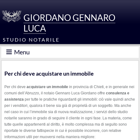
GIORDANO GENNARO
LUCA
STUDIO NOTARILE
Menu
Per chi deve acquistare un immobile
Per chi deve
acquistare un immobile
in provincia di Chieti, e in generale nei
comuni dell’Abruzzo, il notaio Gennaro Luca Giordano offre
consulenza e
assistenza
per tutte le pratiche riguardanti gli immobili: ciò vale quindi anche
per i venditori, qualora il bene sia già di proprietà di un soggetto. Ma anche
nel caso in cui l’immobile sia di nuova realizzazione, i servizi dello studio
notarile saranno in grado di seguire il cliente in ogni fase. La materia, come
tutte quelle appartenenti al diritto, è molto complessa ma di seguito sono
riportate le diverse fattispecie in cui è possibile incorrere, con relative
informazioni utili per muoversi nella maniera migliore: