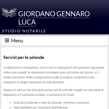
GIORDANO GENNARO
LUCA
STUDIO NOTARILE
Menu
Servizi per le aziende
Costituzione e cessazione, con in mezzo operazioni che possono riguardare
mille e più aspetti: le operazioni societarie sono all’ordine del giorno, e il
notaio Giordano mette a disposizione tutta la propria competenza per
eseguirle al meglio dal punto di vista giuridico.
Segue un elenco dei principali servizi per le aziende erogati nei due studi di
Miglianico e Francavilla al Mare, in provincia di Chieti:
Acquisti di aziende o rami di aziende, verifiche e garanzie
Titoli abilitativi per l'esercizio dell'impresa