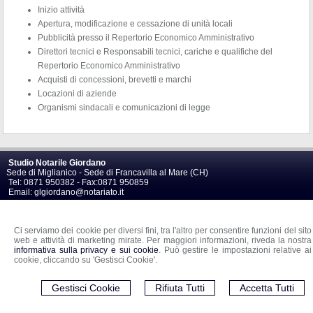
Inizio attività
Apertura, modificazione e cessazione di unità locali
Pubblicità presso il Repertorio Economico Amministrativo
Direttori tecnici e Responsabili tecnici, cariche e qualifiche del
Repertorio Economico Amministrativo
Acquisti di concessioni, brevetti e marchi
Locazioni di aziende
Organismi sindacali e comunicazioni di legge
Studio Notarile Giordano
Sede di Miglianico - Sede di Francavilla al Mare (CH)
Tel:
0871 950382 -
Fax
:
0871 950859
Email:
glgiordano@notariato.it
© 2026 Copyright Notaio Giordano Gennaro Luca . Tutti i diritti riservati | P.IVA
02689380646 |
Cookie Policy
-
Sitemap
-
Privacy
-
Gestisci Cookie
-
Credits
Ci serviamo dei cookie per diversi fini, tra l'altro per consentire funzioni del sito
web e attività di marketing mirate. Per maggiori informazioni, riveda la nostra
informativa sulla privacy e sui cookie
. Può gestire le impostazioni relative ai
cookie, cliccando su 'Gestisci Cookie'.
Gestisci Cookie
Rifiuta Tutti
Accetta Tutti